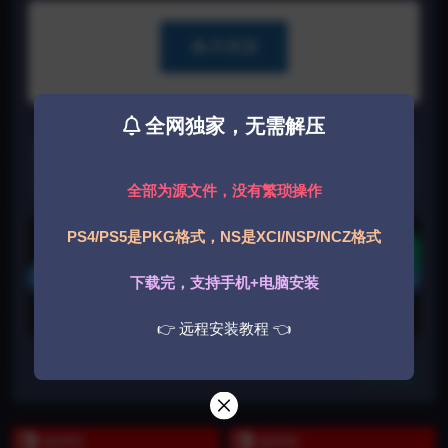
📥 补资源
全网独家，无需解压
个人欣赏、学习之用，版权发行公司所有，下载后24小时
内删除，喜欢本作，购买正版。
全部为源文件，没有繁琐操作
游戏获取
下载
PS4/PS5是PKG格式，NS是XCI/NSP/NCZ格式
登录后获取
下载完，支持手机+电脑安装
下载遇到问题？可联系客服或反馈
👉 远程安装教程 👈
收藏