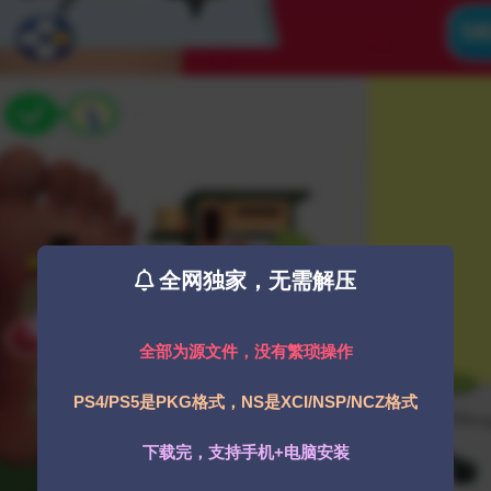
全网独家，无需解压
全部为源文件，没有繁琐操作
PS4/PS5是PKG格式，NS是XCI/NSP/NCZ格式
下载完，支持手机+电脑安装