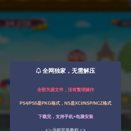
全网独家，无需解压
全部为源文件，没有繁琐操作
PS4/PS5是PKG格式，NS是XCI/NSP/NCZ格式
下载完，支持手机+电脑安装
👉 远程安装教程 👈