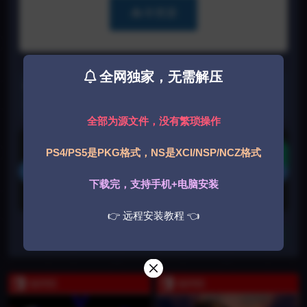
📥 补资源
全网独家，无需解压
个人欣赏、学习之用，版权发行公司所有，下载后24小时
内删除，喜欢本作，购买正版。
全部为源文件，没有繁琐操作
游戏获取
下载
PS4/PS5是PKG格式，NS是XCI/NSP/NCZ格式
登录后获取
下载完，支持手机+电脑安装
下载遇到问题？可联系客服或反馈
👉 远程安装教程 👈
收藏