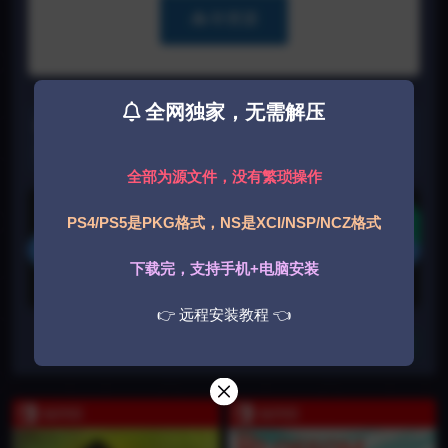
📥 补资源
全网独家，无需解压
个人欣赏、学习之用，版权发行公司所有，下载后24小时
内删除，喜欢本作，购买正版。
全部为源文件，没有繁琐操作
游戏获取
下载
PS4/PS5是PKG格式，NS是XCI/NSP/NCZ格式
登录后获取
下载完，支持手机+电脑安装
下载遇到问题？可联系客服或反馈
👉 远程安装教程 👈
收藏