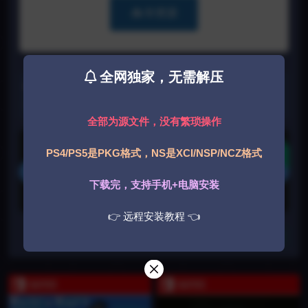
📥 补资源
全网独家，无需解压
个人欣赏、学习之用，版权发行公司所有，下载后24小时
内删除，喜欢本作，购买正版。
全部为源文件，没有繁琐操作
游戏获取
下载
PS4/PS5是PKG格式，NS是XCI/NSP/NCZ格式
登录后获取
下载完，支持手机+电脑安装
下载遇到问题？可联系客服或反馈
👉 远程安装教程 👈
收藏