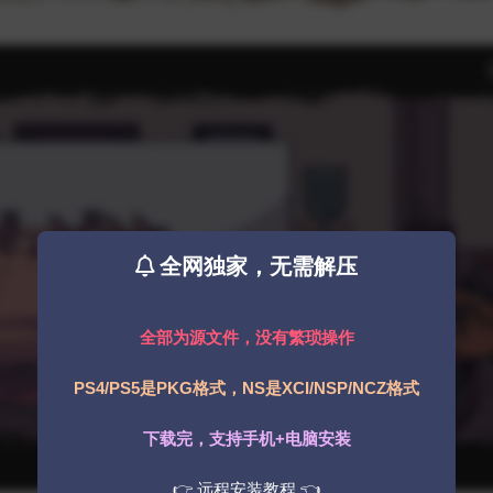
全网独家，无需解压
全部为源文件，没有繁琐操作
PS4/PS5是PKG格式，NS是XCI/NSP/NCZ格式
下载完，支持手机+电脑安装
👉 远程安装教程 👈