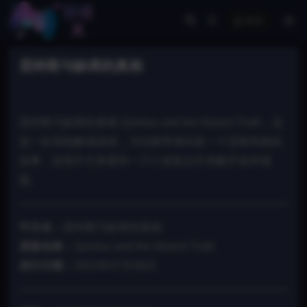
登录
昆特斯与缺席的真相
昆特斯与缺席的真相 Quintus and the Absent Truth，这
是一款冒险解谜游戏，为玩家带来的是一个恐怖风格的
故事，游戏中主角要和一只小老鼠合作来解开各种谜
题。
中文名：
昆特斯与缺席的真相
原版名称：
Quintus and the Absent Truth
发行日期：
2022年07月06日