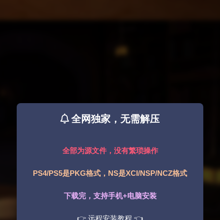
全网独家，无需解压
全部为源文件，没有繁琐操作
PS4/PS5是PKG格式，NS是XCI/NSP/NCZ格式
下载完，支持手机+电脑安装
👉 远程安装教程 👈