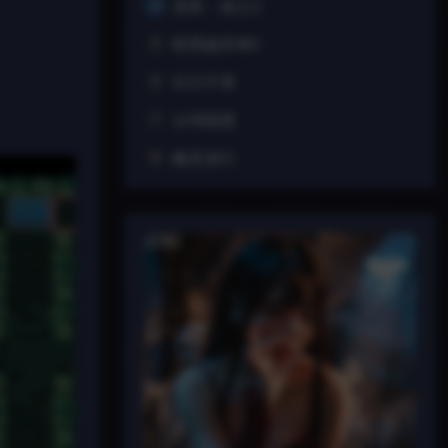
龙珠：战士Z
4
暗黑破坏神2
5
往日不再
6
台球国度
7
幽灵游行
8