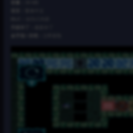
容量：
39 MB
语言：
繁体中文
DLC：
全DLC内容
升级补丁：
最新补丁
金手指 / 存档：
立即获取