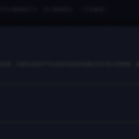
ITCH-国港英日
PC-国港英日
✨工具教程✨
的动作冒险游戏，玩家在游戏中可以操控你的角色通过消灭强大的怪物，