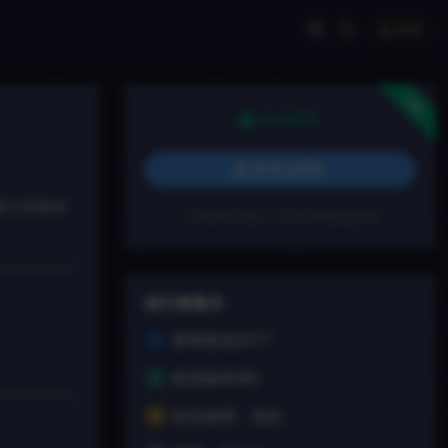
登录
下载
游戏获取
登录后获取
越过危险的
下载遇到问题？可联系客服或反馈
排行榜展示
赛博朋克2077
1
暗黑破坏神2
2
狙击精英：抵抗
3