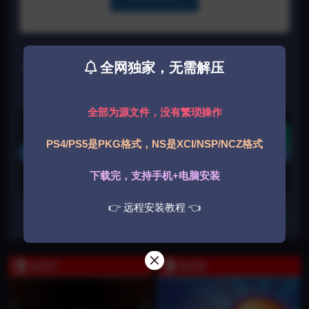
全网独家，无需解压
个人欣赏、学习之用，版权发行公司所有，下载后24小时
内删除，喜欢本作，购买正版。
全部为源文件，没有繁琐操作
游戏获取
下载
PS4/PS5是PKG格式，NS是XCI/NSP/NCZ格式
登录后获取
下载完，支持手机+电脑安装
下载遇到问题？可联系客服或反馈
👉 远程安装教程 👈
收藏