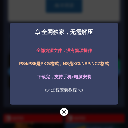
📥 补资源
全网独家，无需解压
个人欣赏、学习之用，版权发行公司所有，下载后24小时
内删除，喜欢本作，购买正版。
全部为源文件，没有繁琐操作
游戏获取
下载
PS4/PS5是PKG格式，NS是XCI/NSP/NCZ格式
登录后获取
下载完，支持手机+电脑安装
下载遇到问题？可联系客服或反馈
👉 远程安装教程 👈
收藏