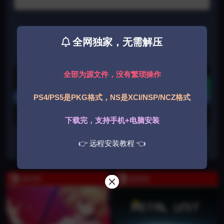
个人欣赏、学习之用，版权发行公司所有，下载后24小时
全网独家，无需解压
内删除，喜欢本作，购买正版。
游戏获取
下载
全部为源文件，没有繁琐操作
PS4/PS5是PKG格式，NS是XCI/NSP/NCZ格式
登录后获取
下载遇到问题？可联系客服或反馈
下载完，支持手机+电脑安装
👉 远程安装教程 👈
收藏