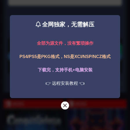
个人欣赏、学习之用，版权发行公司所有，下载后24小时
全网独家，无需解压
内删除，喜欢本作，购买正版。
游戏获取
下载
全部为源文件，没有繁琐操作
PS4/PS5是PKG格式，NS是XCI/NSP/NCZ格式
登录后获取
下载遇到问题？可联系客服或反馈
下载完，支持手机+电脑安装
👉 远程安装教程 👈
收藏