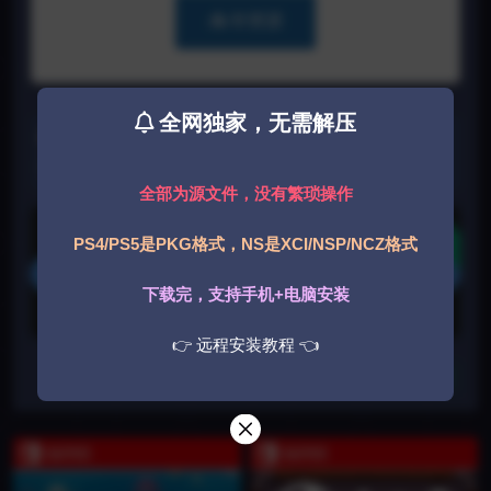
📥 补资源
全网独家，无需解压
个人欣赏、学习之用，版权发行公司所有，下载后24小时
内删除，喜欢本作，购买正版。
全部为源文件，没有繁琐操作
游戏获取
下载
PS4/PS5是PKG格式，NS是XCI/NSP/NCZ格式
登录后获取
下载完，支持手机+电脑安装
下载遇到问题？可联系客服或反馈
👉 远程安装教程 👈
收藏