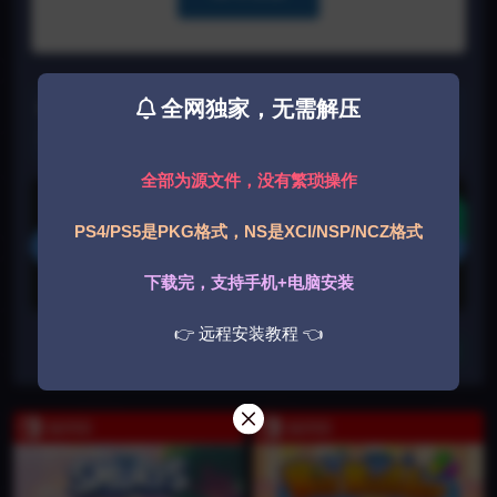
全网独家，无需解压
个人欣赏、学习之用，版权发行公司所有，下载后24小时
内删除，喜欢本作，购买正版。
全部为源文件，没有繁琐操作
游戏获取
下载
PS4/PS5是PKG格式，NS是XCI/NSP/NCZ格式
登录后获取
下载完，支持手机+电脑安装
下载遇到问题？可联系客服或反馈
👉 远程安装教程 👈
收藏