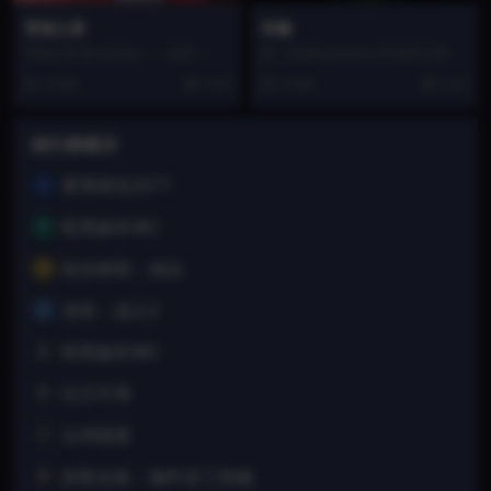
育雏之星
死噛
育雏之星 BroodStar！。这是一款D
是一款由Experience开发的心理恐
avid Schmidthoffer制...
怖冒险游戏。游戏背景设定在东京
1 年前
4.6K
1 年前
2.1K
H市的著名...
排行榜展示
赛博朋克2077
1
暗黑破坏神2
2
狙击精英：抵抗
3
龙珠：战士Z
4
暗黑破坏神2
5
往日不再
6
台球国度
7
刺客信条：编年史三部曲
8