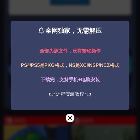
全网独家，无需解压
个人欣赏、学习之用，版权发行公司所有，下载后24小时
内删除，喜欢本作，购买正版。
全部为源文件，没有繁琐操作
游戏获取
下载
PS4/PS5是PKG格式，NS是XCI/NSP/NCZ格式
登录后获取
下载完，支持手机+电脑安装
下载遇到问题？可联系客服或反馈
👉 远程安装教程 👈
收藏