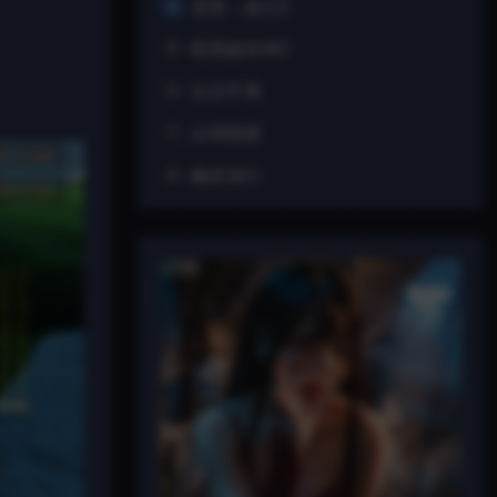
龙珠：战士Z
4
暗黑破坏神2
5
往日不再
6
台球国度
7
幽灵游行
8