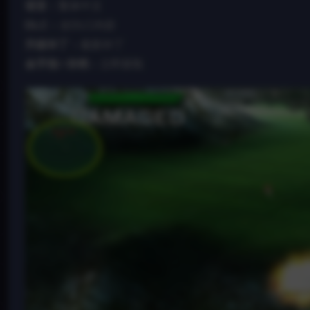
语言：
繁体中文
DLC：
全DLC内容
升级补丁：
最新补丁
金手指 / 存档：
立即获取