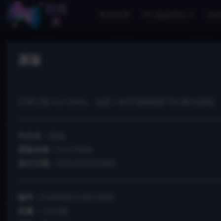
🌟首页🌟
PS-国港英日
SW
原版
王牌之翼 Ace Strike。这是一款手游移植的飞行射击游戏
中文名：
原版
原版名称：
Ace Strike
发行日期：
2021年03月06日
编号：
010052E0146C0000
容量：
178 MB