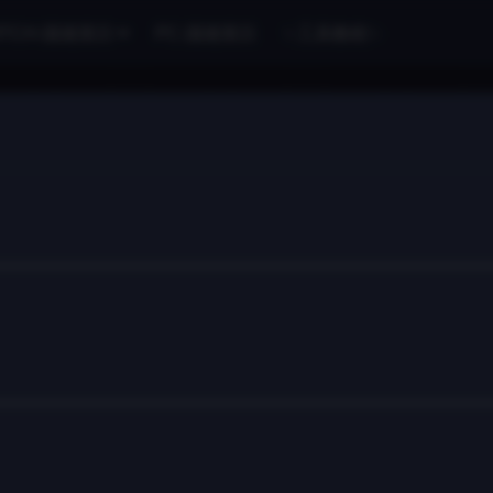
ITCH-国港英日
PC-国港英日
✨工具教程✨
。