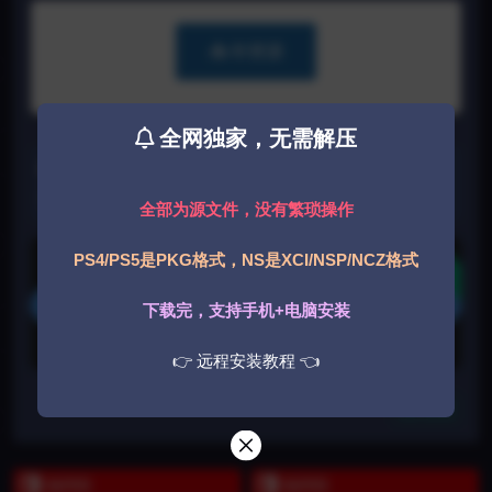
📥 补资源
全网独家，无需解压
个人欣赏、学习之用，版权发行公司所有，下载后24小时
内删除，喜欢本作，购买正版。
全部为源文件，没有繁琐操作
游戏获取
下载
PS4/PS5是PKG格式，NS是XCI/NSP/NCZ格式
登录后获取
下载完，支持手机+电脑安装
下载遇到问题？可联系客服或反馈
👉 远程安装教程 👈
收藏