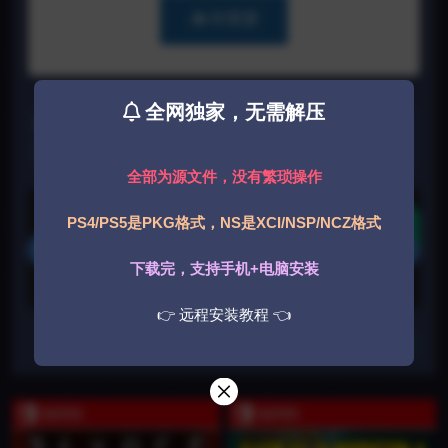
📥 补资源
全网独家，无需解压
个人欣赏、学习之用，版权发行公司所有，下载后24小时
内删除，喜欢本作，购买正版。
全部为源文件，没有繁琐操作
游戏获取
下载
PS4/PS5是PKG格式，NS是XCI/NSP/NCZ格式
登录后获取
下载完，支持手机+电脑安装
下载遇到问题？可联系客服或反馈
👉 远程安装教程 👈
收藏