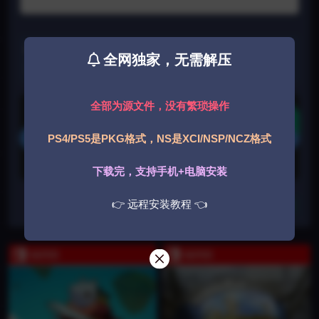
个人欣赏、学习之用，版权发行公司所有，下载后24小时
全网独家，无需解压
内删除，喜欢本作，购买正版。
游戏获取
下载
全部为源文件，没有繁琐操作
PS4/PS5是PKG格式，NS是XCI/NSP/NCZ格式
登录后获取
下载遇到问题？可联系客服或反馈
下载完，支持手机+电脑安装
👉 远程安装教程 👈
收藏