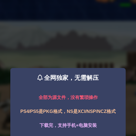
全网独家，无需解压
全部为源文件，没有繁琐操作
PS4/PS5是PKG格式，NS是XCI/NSP/NCZ格式
下载完，支持手机+电脑安装