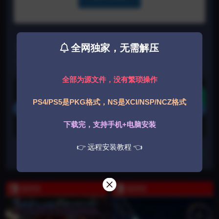
全网独家，无需解压
个人欣赏、学习之用，版权发行公司所有，下载后24小时
内删除，喜欢本作，购买正版。
全部为源文件，没有繁琐操作
游戏获取
下载
PS4/PS5是PKG格式，NS是XCI/NSP/NCZ格式
登录后获取
下载完，支持手机+电脑安装
下载遇到问题？可联系客服或反馈
👉 远程安装教程 👈
收藏