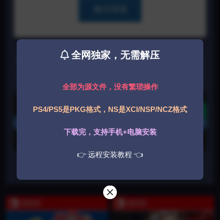
📥 补资源
全网独家，无需解压
个人欣赏、学习之用，版权发行公司所有，下载后24小时
内删除，喜欢本作，购买正版。
全部为源文件，没有繁琐操作
游戏获取
下载
PS4/PS5是PKG格式，NS是XCI/NSP/NCZ格式
登录后获取
下载完，支持手机+电脑安装
下载遇到问题？可联系客服或反馈
👉 远程安装教程 👈
收藏