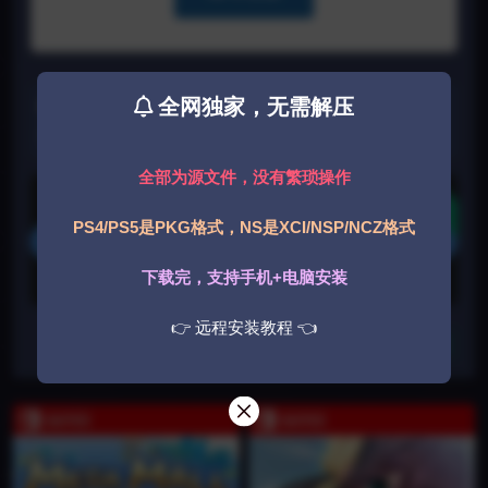
全网独家，无需解压
个人欣赏、学习之用，版权发行公司所有，下载后24小时
内删除，喜欢本作，购买正版。
全部为源文件，没有繁琐操作
游戏获取
下载
PS4/PS5是PKG格式，NS是XCI/NSP/NCZ格式
登录后获取
下载完，支持手机+电脑安装
下载遇到问题？可联系客服或反馈
👉 远程安装教程 👈
收藏