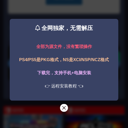
全网独家，无需解压
个人欣赏、学习之用，版权发行公司所有，下载后24小时
内删除，喜欢本作，购买正版。
全部为源文件，没有繁琐操作
游戏获取
下载
PS4/PS5是PKG格式，NS是XCI/NSP/NCZ格式
登录后获取
下载完，支持手机+电脑安装
下载遇到问题？可联系客服或反馈
👉 远程安装教程 👈
收藏