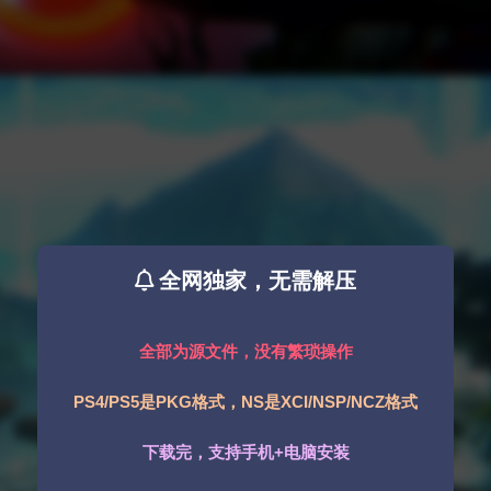
全网独家，无需解压
全部为源文件，没有繁琐操作
PS4/PS5是PKG格式，NS是XCI/NSP/NCZ格式
下载完，支持手机+电脑安装