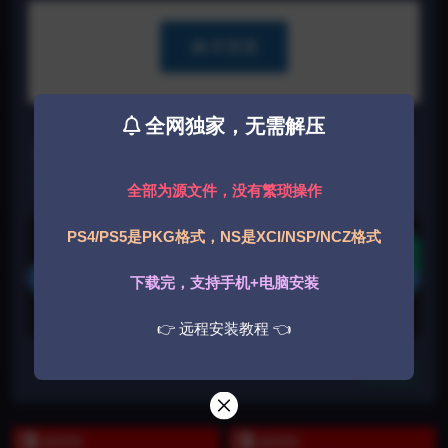
📥 补资源
全网独家，无需解压
个人欣赏、学习之用，版权发行公司所有，下载后24小时
内删除，喜欢本作，购买正版。
全部为源文件，没有繁琐操作
游戏获取
下载
PS4/PS5是PKG格式，NS是XCI/NSP/NCZ格式
登录后获取
下载完，支持手机+电脑安装
下载遇到问题？可联系客服或反馈
👉 远程安装教程 👈
收藏