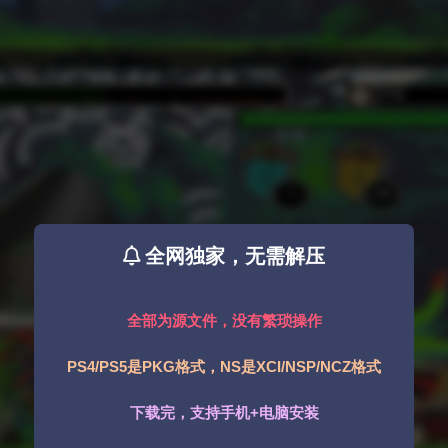
全网独家，无需解压
全部为源文件，没有繁琐操作
PS4/PS5是PKG格式，NS是XCI/NSP/NCZ格式
下载完，支持手机+电脑安装