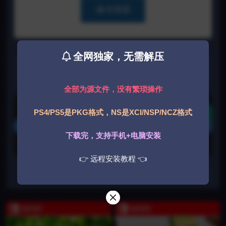
📥 补资源
全网独家，无需解压
个人欣赏、学习之用，版权发行公司所有，下载后24小时
内删除，喜欢本作，购买正版。
全部为源文件，没有繁琐操作
游戏获取
下载
PS4/PS5是PKG格式，NS是XCI/NSP/NCZ格式
登录后获取
下载完，支持手机+电脑安装
下载遇到问题？可联系客服或反馈
👉 远程安装教程 👈
收藏