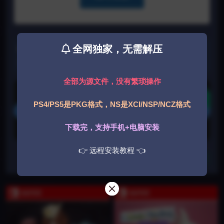
全网独家，无需解压
个人欣赏、学习之用，版权发行公司所有，下载后24小时
内删除，喜欢本作，购买正版。
全部为源文件，没有繁琐操作
游戏获取
下载
PS4/PS5是PKG格式，NS是XCI/NSP/NCZ格式
登录后获取
下载完，支持手机+电脑安装
下载遇到问题？可联系客服或反馈
👉 远程安装教程 👈
收藏