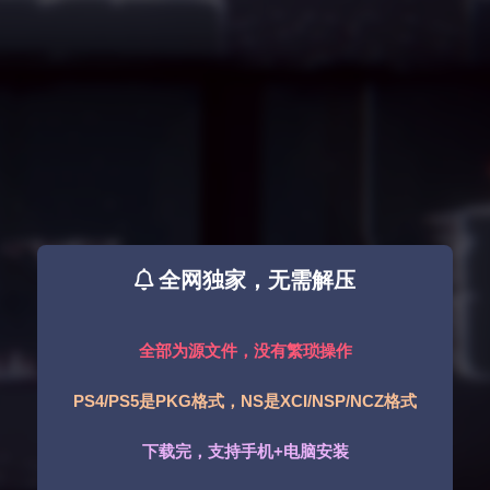
全网独家，无需解压
全部为源文件，没有繁琐操作
PS4/PS5是PKG格式，NS是XCI/NSP/NCZ格式
下载完，支持手机+电脑安装