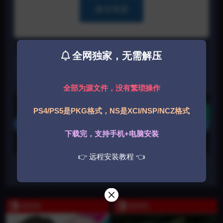
📥 补资源
全网独家，无需解压
个人欣赏、学习之用，版权发行公司所有，下载后24小时
内删除，喜欢本作，购买正版。
全部为源文件，没有繁琐操作
游戏获取
下载
PS4/PS5是PKG格式，NS是XCI/NSP/NCZ格式
登录后获取
下载完，支持手机+电脑安装
下载遇到问题？可联系客服或反馈
👉 远程安装教程 👈
收藏