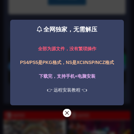
全网独家，无需解压
个人欣赏、学习之用，版权发行公司所有，下载后24小时
内删除，喜欢本作，购买正版。
全部为源文件，没有繁琐操作
游戏获取
下载
PS4/PS5是PKG格式，NS是XCI/NSP/NCZ格式
登录后获取
下载完，支持手机+电脑安装
下载遇到问题？可联系客服或反馈
👉 远程安装教程 👈
收藏