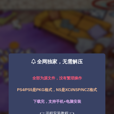
全网独家，无需解压
全部为源文件，没有繁琐操作
PS4/PS5是PKG格式，NS是XCI/NSP/NCZ格式
下载完，支持手机+电脑安装
👉 远程安装教程 👈