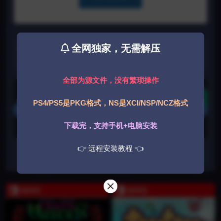
全网独家，无需解压
个人欣赏、学习之用，版权发行公司所有，下载后24小时
内删除，喜欢本作，购买正版。
全部为源文件，没有繁琐操作
游戏获取
下载
PS4/PS5是PKG格式，NS是XCI/NSP/NCZ格式
登录后获取
下载完，支持手机+电脑安装
下载遇到问题？可联系客服或反馈
👉 远程安装教程 👈
收藏