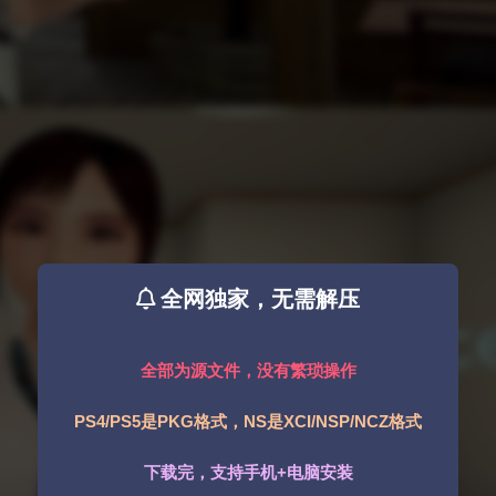
全网独家，无需解压
全部为源文件，没有繁琐操作
PS4/PS5是PKG格式，NS是XCI/NSP/NCZ格式
下载完，支持手机+电脑安装