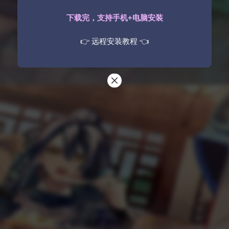
下载完，支持手机+电脑安装
👉 远程安装教程 👈