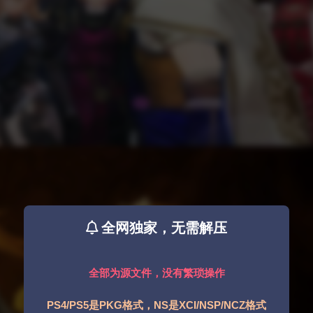
全网独家，无需解压
全部为源文件，没有繁琐操作
PS4/PS5是PKG格式，NS是XCI/NSP/NCZ格式