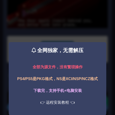
📥 补资源
全网独家，无需解压
全部为源文件，没有繁琐操作
个人欣赏、学习之用，版权发行公司所有，下载后24小时
PS4/PS5是PKG格式，NS是XCI/NSP/NCZ格式
内删除，喜欢本作，购买正版。
下载完，支持手机+电脑安装
游戏获取
下载
👉 远程安装教程 👈
登录后获取