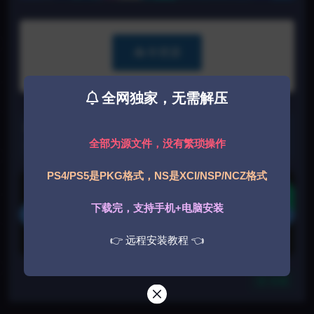
📥 补资源
全网独家，无需解压
个人欣赏、学习之用，版权发行公司所有，下载后24小时
全部为源文件，没有繁琐操作
内删除，喜欢本作，购买正版。
PS4/PS5是PKG格式，NS是XCI/NSP/NCZ格式
游戏获取
下载
下载完，支持手机+电脑安装
登录后获取
👉 远程安装教程 👈
下载遇到问题？可联系客服或反馈
收藏