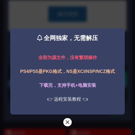
📥 补资源
全网独家，无需解压
个人欣赏、学习之用，版权发行公司所有，下载后24小时
内删除，喜欢本作，购买正版。
全部为源文件，没有繁琐操作
游戏获取
下载
PS4/PS5是PKG格式，NS是XCI/NSP/NCZ格式
登录后获取
下载完，支持手机+电脑安装
下载遇到问题？可联系客服或反馈
👉 远程安装教程 👈
收藏