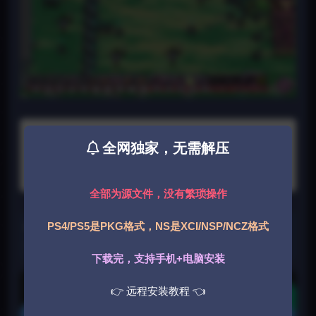
全网独家，无需解压
📥 补资源
全部为源文件，没有繁琐操作
PS4/PS5是PKG格式，NS是XCI/NSP/NCZ格式
个人欣赏、学习之用，版权发行公司所有，下载后24小时
内删除，喜欢本作，购买正版。
下载完，支持手机+电脑安装
游戏获取
下载
👉 远程安装教程 👈
登录后获取