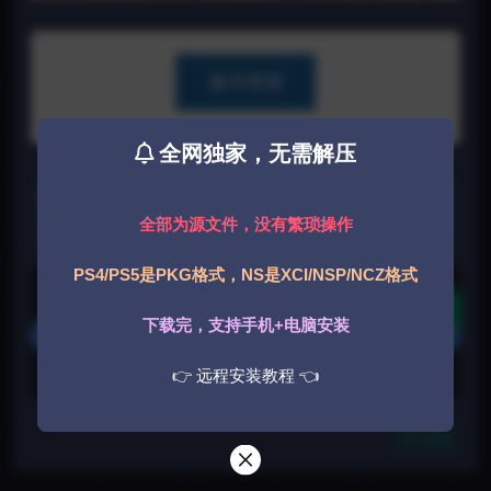
📥 补资源
全网独家，无需解压
个人欣赏、学习之用，版权发行公司所有，下载后24小时
全部为源文件，没有繁琐操作
内删除，喜欢本作，购买正版。
PS4/PS5是PKG格式，NS是XCI/NSP/NCZ格式
游戏获取
下载
下载完，支持手机+电脑安装
登录后获取
👉 远程安装教程 👈
下载遇到问题？可联系客服或反馈
收藏