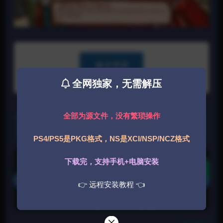
📥 补资源
全网独家，无需解压
全部为源文件，没有繁琐操作
个人欣赏、学习之用，版权发行公司所有，下载后24小时
内删除，喜欢本作，购买正版。
PS4/PS5是PKG格式，NS是XCI/NSP/NCZ格式
游戏获取
下载
下载完，支持手机+电脑安装
登录后获取
👉 远程安装教程 👈
下载遇到问题？可联系客服或反馈