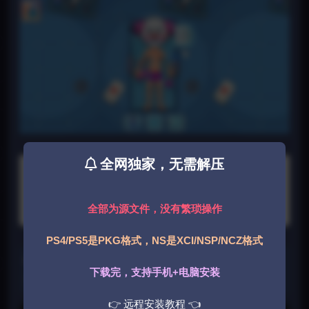
全网独家，无需解压
📥 补资源
全部为源文件，没有繁琐操作
PS4/PS5是PKG格式，NS是XCI/NSP/NCZ格式
个人欣赏、学习之用，版权发行公司所有，下载后24小时
下载完，支持手机+电脑安装
内删除，喜欢本作，购买正版。
👉 远程安装教程 👈