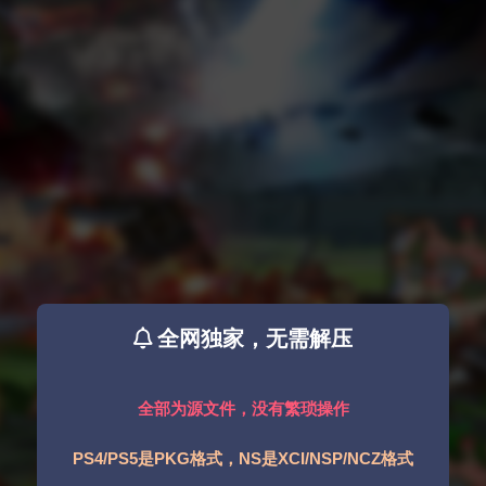
全网独家，无需解压
全部为源文件，没有繁琐操作
PS4/PS5是PKG格式，NS是XCI/NSP/NCZ格式