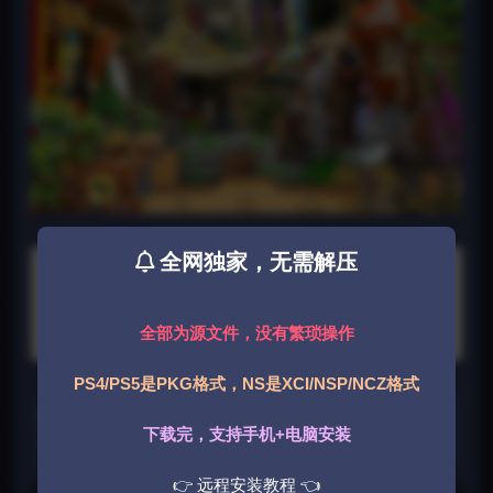
全网独家，无需解压
📥 补资源
全部为源文件，没有繁琐操作
PS4/PS5是PKG格式，NS是XCI/NSP/NCZ格式
个人欣赏、学习之用，版权发行公司所有，下载后24小时
下载完，支持手机+电脑安装
内删除，喜欢本作，购买正版。
👉 远程安装教程 👈